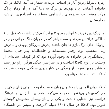
زمره تاثیرگذارترین آثار در ادبیات غرب به شمار می‌آیند. کافکا در یک
خانواده آلمانی زبان یهودی در پراگ به دنیا آمد. در آن زمان پراگ
مرکز بوهم بود، سرزمینی پادشاهی متعلق به امپراتوری اتریش-
مجارستان.
او بزرگ‌ترین فرزند خانواده بود و ۲ برادر کوچک‌تر داشت که قبل از ۶
سالگی فرانتس مردند و سه خواهر که در جریان جنگ جهانی دوم در
اردوگاه های مرگ نازی‌ها جان باختند. پدرش بازرگان یهودی و مادرش
زنی متعصب بود. رفتار مستبدانه و جاه‌طلبانه پدر چنان محیط
رعب‌انگیزی در خانواده به وجود آورده بود که از کودکی سایه‌ای از
وحشت بر روح کافکا انداخت و در سراسر زندگی هرگز از او دور نشد
و شاید همین نفرت از زندگی در کنار پدری سنگدل موجب شد که
کافکا ابتدا به مذهب پناه برد.
کافکا زبان آلمانی را به عنوان زبان نخست آموخت، ولی زبان چکی را
هم کم‌وبیش بی‌نقص صحبت می‌کرد. همچنین با زبان و فرهنگ
فرانسه نیز آشنایی داشت و یکی از رمان‌نویسان محبوبش گوستاو
فلوبر بود. کافکا در سال ۱۹۰۱ دیپلم گرفت و سپس در دانشگاه