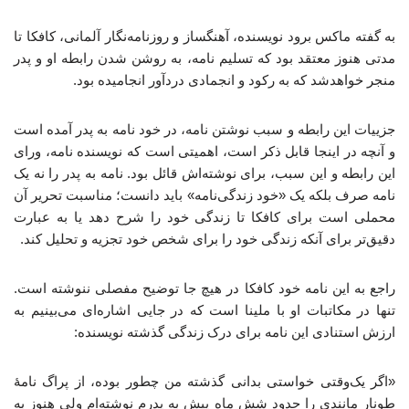
به گفته ماکس برود نویسنده، آهنگساز و روزنامه‌نگار آلمانی، کافکا تا
مدتی هنوز معتقد بود که تسلیم نامه، به روشن شدن رابطه او و پدر
منجر خواهدشد که به رکود و انجمادی دردآور انجامیده بود.
جزییات این رابطه و سبب نوشتن نامه، در خود نامه به پدر آمده است
و آنچه در اینجا قابل ذکر است، اهمیتی است که نویسنده نامه، ورای
این رابطه و این سبب، برای نوشته‌اش قائل بود. نامه به پدر را نه یک
نامه صرف بلکه یک «خود زندگی‌نامه» باید دانست؛ مناسبت تحریر آن
محملی است برای کافکا تا زندگی خود را شرح دهد یا به عبارت
دقیق‌تر برای آنکه زندگی خود را برای شخص خود تجزیه و تحلیل کند.
راجع به این نامه خود کافکا در هیچ جا توضیح مفصلی ننوشته است.
تنها در مکاتبات او با ملینا است که در جایی اشاره‌ای می‌بینیم به
ارزش استنادی این نامه برای درک زندگی گذشته نویسنده:
«اگر یک‌وقتی خواستی بدانی گذشته من چطور بوده، از پراگ نامهٔ
طونار مانندی را حدود شش ماه پیش به پدرم نوشته‌ام ولی هنوز به