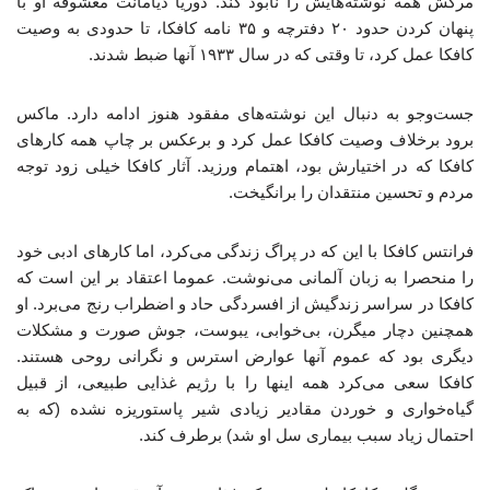
مرگش همه نوشته‌هایش را نابود کند. دوریا دیامانت معشوقه او با
پنهان کردن حدود ۲۰ دفترچه و ۳۵ نامه کافکا، تا حدودی به وصیت
کافکا عمل کرد، تا وقتی که در سال ۱۹۳۳ آنها ضبط شدند.
جست‌وجو به دنبال این نوشته‌های مفقود هنوز ادامه دارد. ماکس
برود برخلاف وصیت کافکا عمل کرد و برعکس بر چاپ همه کارهای
کافکا که در اختیارش بود، اهتمام ورزید. آثار کافکا خیلی زود توجه
مردم و تحسین منتقدان را برانگیخت.
فرانتس کافکا با این که در پراگ زندگی می‌کرد، اما کارهای ادبی خود
را منحصرا به زبان آلمانی می‌نوشت. عموما اعتقاد بر این است که
کافکا در سراسر زندگیش از افسردگی حاد و اضطراب رنج می‌برد. او
همچنین دچار میگرن، بی‌خوابی، یبوست، جوش صورت و مشکلات
دیگری بود که عموم آنها عوارض استرس و نگرانی روحی هستند.
کافکا سعی می‌کرد همه اینها را با رژیم غذایی طبیعی، از قبیل
گیاه‌خواری و خوردن مقادیر زیادی شیر پاستوریزه نشده (که به
احتمال زیاد سبب بیماری سل او شد) برطرف کند.