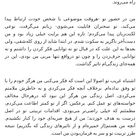
راه می‌روند.
من در حضور تو -هروقت موضوعی با شخص خودت ارتباط پیدا
می‌کند، تو سخنران قابلیت می‌شوی- زبانم می‌گرفت، نوعی
لکنت‌زبان پیدا می‌کردم؛ تازه این هم برایت خیلی زیاد بود و من
دست‌آخر ناگزیر به سکوت شدم. در ابتدا شاید از روی کله‌شقی، ولی
بعدها به این علت که در قبال تو نه توانایی فکر کردن را داشتم و نه
توانایی حرف‌زدن را و چون تو درواقع تنها مربی من بودی، این در
همه‌جای زندگی‌ام تاثیر گذاشت‌.
اشتباه غریب تو اصولا این است که فکر می‌کنی من هرگز خودم را با
تو وفق نداده‌ام. برخلاف آنچه فکر می‌کردی و به خاطرش ملامتم
می‌کردی، اصل زندگی من هرگز این نبود که درهرحال مخالف
خواسته‌های تو عمل کنم. برعکس: اگر از تو کمتر اطاعت می‌کردم،
مطمئنم که خیلی راضی‌تر می‌بودی. اقدامات تربیتی تو در اصل
درست به هدف خوردند؛ من از هیچ ضربه‌ای خود را کنار نکشیدم.
آنچه من هستم(از خمیره‌ام و از تاثیرهای زندگی که بگذریم) نتیجه
طرز تربیت تو و سر به فرمان‌بودن من است.