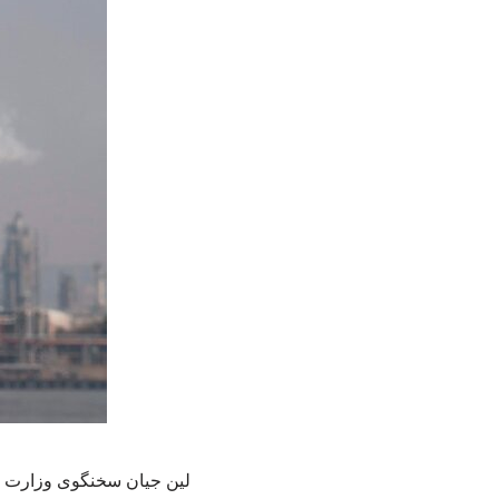
لین جیان سخنگوی وزارت خا