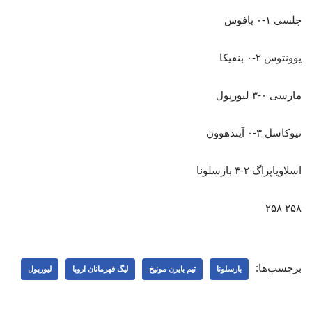
چلسی ۱-۰ پافوس
یوونتوس ۲-۰ بنفیکا
مارسی ۰-۳ لیورپول
نیوکاسل ۳-۰ آیندهوون
اسلاویاپراگ ۲-۴ بارسلونا
۲۵۸ ۲۵۸
برچسب‌ها:
بارسلونا
تیم بایرن مونیخ
لیگ قهرمانان اروپا
لیورپول