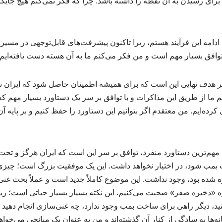
رای رسیدن به آن نقطه را داشته باشد. چرا که فکر نمی‌کنم هیچ جایگزی
ادامه این فرآیند هستم، زیرا تاکنون پیشرفت‌های قابل‌توجهی در مسیر 
توافق بسیار مهم است و من فکر می‌کنم ما به آن هسته دست یافته‌ایم
ر هدف نهایی این است که برای همیشه اطمینان حاصل شود که ایران نم
 ما از طریق این مذاکرات و با توافق بر سر یک دستاورد بسیار مهم ک
رده‌ایم. من معتقدم اگر بتوانیم این دستاورد را حفظ کنیم و بر پایه آن
، مهم‌ترین دستاورد منفرد، توافق بر سر این است که ایران هرگز و تح
بمب شود، در اختیار نخواهد داشت. این یک موفقیت بزرگ است؛ چیزی 
ه شده بود، وجود نداشت. این موضوع کاملاً جدید است و عملاً بحث غنی‌
ره «ذخیره صفر» صحبت می‌کنیم. این نکته بسیار بسیار حیاتی است؛ زیرا
د، دیگر راهی برای ساخت بمب وجود ندارد، چه غنی‌سازی انجام دهید و
ها به سادگی از کنار آن گذشته‌اند و من به عنوان یک میانجی می‌خوا