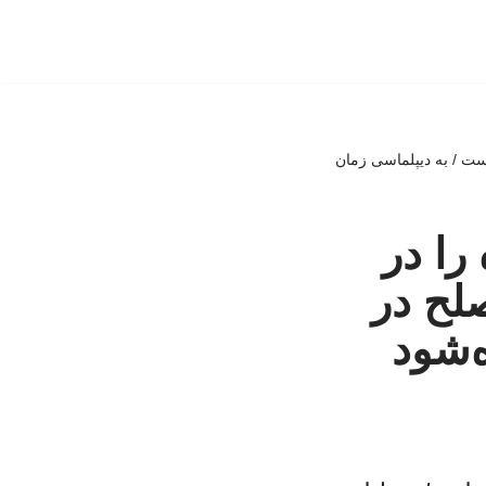
ست / به دیپلماسی زمان
را در
صلح در
‌شود