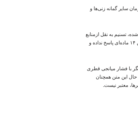
ان سایر گمانه زنی‌ها و
شده، تسنیم به نقل ازمنابع
مطلع نوشت: آخرین تحول رخ داده این است که فشار نظامی و دیپلماتیک آمریکا برای تغییر در متن ۱۴ ماده‌ای پاسخ نداده و
یگر با فشار میانجی قطری
ن حال این متن همچنان
رها، معتبر نیست.