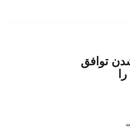
شدن توافق
را
فت