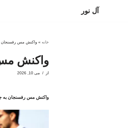
آل نور
پرش
به
محتوا
خانه
»
واکنش مس رفسنجان به
واکنش مس 
از
می 10, 2026
واکنش مس رفسنجان به جد