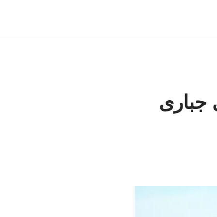
 جباری