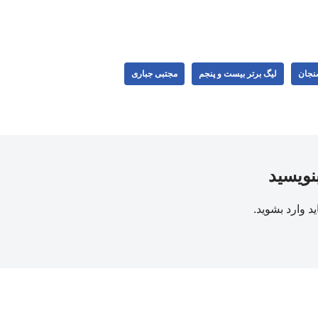
نجان
لیگ برتر بیست و پنجم
مجتبی جباری
بنویسید
ید
وارد بشوید
.