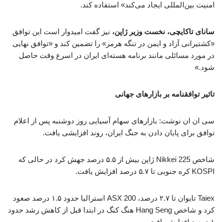
امنیت بین‌المللی ایجاد می‌کند» استفاده کند.
سانای تاکایچی، نخست وزیر ژاپن،
نیز گفت امیدوار است این توافق
«کشتیرانی آزاد و ایمن در تنگه هرمز» را تضمین کند و «توافق نهایی
در مورد مسائلی مانند برنامه هسته‌ای ایران در اسرع وقت حاصل
شود.»
تاثیر توافقنامه بر بازارهای جهانی
سی ان ان نوشت: بازارهای سهام آسیایی روز دوشنبه پس از اعلام
توافق برای پایان دادن به جنگ ایران، روند افزایشی یافت.
شاخص Nikkei 225 ژاپن بیش از ۵.۵ درصد جهش کرد در حالی که
KOSPI کره جنوبی تا ۵.۷ درصد افزایش یافت.
Taiex تایوان تا ۲.۷ درصد، ASX 200 استرالیا حدود ۱.۵ درصد صعود
کرد و شاخص Hang Seng هنگ کنگ در ابتدا قبل از کاهش رشد حدود
۱ درصد افزایش یافت.