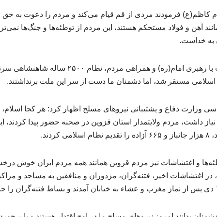
 کاظم(ع) فرمودند مردی از قم قیام می‌کند و مردم را دعوت به حق خو
نند آهن و فولاد مستحکم هستند، این مردم از توطئه‌ها و جنگ‌ها نمی‌ت
ن به خداست.
وی افزود: بنابراین در نهایت با رهبری امام(ره) و همر
ت اسلامی مستقر شد، اما دشمنان ما دست از سر این ملت برنداشتند.
 وزارت دفاع و پشتیبانی نیروهای مسلح اظهار کرد: هر کجا اسلام، ق
از داشت، مردم ولایتمدار استان قزوین در صحنه حضور پیدا کردند، ای
ئه‌ها و اغتشاشات نیز مردم قزوین همانند همه مردم ایران خوش درخشی
 در اغتشاشات اخیر، فتنه‌گران، مزدوران و منافقین به مساجد و مراکز
شمنان بدانند امروز نیروهای مسلح ما در اوج اقتدار هستند و با برخورد