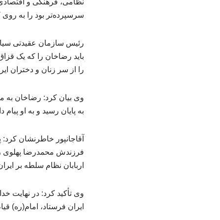
نظامی، فرهنگی و اقتصادی ا
سرسپرده‌تر بود را به روی ک
رئیس سازمان عقیدتی سیاسی
باید رضاخان را که یک قزاق 
را از سر زنان و دختران ای
وی بیان کرد: رضاخان به مر
به پایان رسید و به او پیام دادند که باید ظرف ۴۸ ساعت خاک ایران را 
آقاجانپور خاطرنشان کرد: پ
فرزندش محمدرضا پهلوی را 
اربابان نظام سلطه بر ایران
وی تأکید کرد: در نهایت 
ایران فرستاد، امام(ره) قی