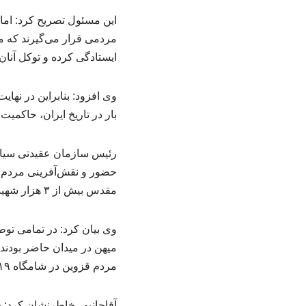
این مسئول تصریح کرد: امام
مردمی قرار می‌گیرند که ما
ایستادگی کرده و توکل آنا
بار در تاریخ ایران، حاکمی
رئیس سازمان عقیدتی سیاسی
حضور و نقش‌آفرینی مردم نی
مقدس بیش از ۳ هزار شهید، ۸ هزار جانباز و ۶۶۵ آزاده را تقدیم نظام اسلامی کردند.
وی بیان کرد: در تمامی توط
میهن در میدان حاضر بودند،
مردم قزوین در شامگاه ۱۹ دی پس از نماز مغرب و عشاء به خیابان آمدند و بساط فتنه‌گران را جمع کردند.
آقاجانپور خاطرنشان کرد: د