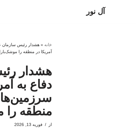
آل نور
پرش
به
محتوا
خانه
»
هشدار رئیس سازمان عق
آمریکا در منطقه را موشک‌بارا
هشدار رئی
دفاع به آم
سرزمین‌های
منطقه را م
از
فوریه 13, 2026