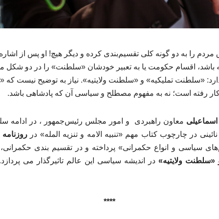
 مردم را به دو گونه کلی تقسیم‌بندی کرده و دیگر هیچ! او پس از اشاره‌ا
 باشد، اقسام حکومت یا به تعبیر خودشان «سلطنت» را در دو شکل من
رد: «سلطنت تملیکیه» و «سلطنت ولایتیه». نیاز به توضیح نیست که «س
ار رفته است؛ نه به مفهوم مصطلح و سیاسی آن که پادشاهی باشد.
سماعیلی
معاون راهبردی و امور مجلس رئیس‌جمهور ، در ادامه سل
ائینی در چارچوب کتاب مهم «تنبیه الامه و تنزیه المله» در
روزنامه ا
م‌های سیاسی و انواع حکمرانی» پرداخته و در تقسیم بندی حکمرانی
 «سلطنت ولایتیه»
در اندیشه سیاسی این عالم تاثیرگذار می پردازد.
****