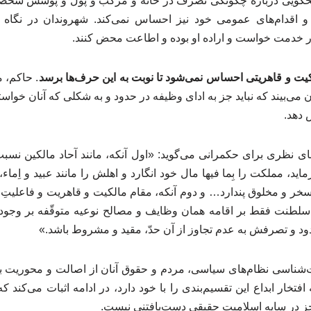
اسخگویی درباره چگونگی تصرف در خانه و مرکب و پول و پوشش شخصی
ا و اقدام‌های عمومی خود نیز احساس نمی‌کند. شهروندان در نگاه 
 در خدمت خواست و اراده او بوده و اطاعت محض کنند.
لکیت و قاهریتی احساس نمی‌شود تا نوبت به این حرف‌ها برسد
. حاکم، 
نان می‌بیند که نباید جز به ادای وظیفه در حدود و به شکلی که آنان خواست
س دهد.
بنای نظری برای حکمرانی می‌گوید: «اول آنکه، مانند آحاد مالکین نسب
، مملکت را بِما فیها مال خود انگارد و اهلش را مانند عبید و اِماء،
ر و مخلوق پندارد… و دوم آنکه، مقام مالکیت و قاهریت و فاعلیتِ ما
س سلطنت فقط بر اقامه همان وظایف و مصالح نوعیه متوقّفه بر وجود
ود و تصرفش به عدم تجاوز از آن حدّ، مقید و مشروط باشد.»
خت‌شناسی نظام‌های سیاسی، مردم و حقوق آنان از اصالت و محوریت ب
افتخار ابداع این تقسیم‌بندی را با خود دارد، در ادامه اثبات می‌کند 
 در سایه اسلامیت حقیقی دست‌یافتنی نیست.