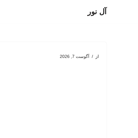
آل نور
پرش
به
محتوا
از
آگوست 7, 2026