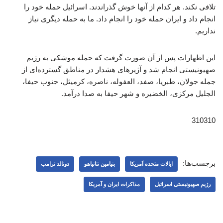
تلافی نکند. هر کدام از آنها خوش گذراندند. اسرائیل حمله خود را
انجام داد و ایران حمله خود را انجام داد. ما به حمله دیگری نیاز
نداریم.
این اظهارات پس از آن صورت گرفت که حمله موشکی به رژیم
صهیونیستی انجام شد و آژیرهای هشدار در مناطق گسترده‌ای از
جمله جولان، طبریا، صفد، العفوله، ناصره، کرمیئل، جنوب حیفا،
الجلیل مرکزی، الخضیره و شهر حیفا به صدا درآمد.
310310
برچسب‌ها:
ایالات متحده آمریکا
بنیامین نتانیاهو
دونالد ترامپ
رژیم صهیونیستی اسرائیل
مذاکرات ایران و آمریکا