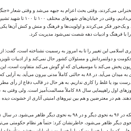
خنرانی می‌کردند، وقتی بحث اعزام به جبهه می‌شد و وقتی شعار «جنگ،
«جنگ، جنگ تا رفع فتنه» می‌دادیم، وقتی در خی
یک‌جور فکر می‌کردند و اولویت‌ها و فرهنگ و منش و کنش آن‌ها یکی بو
ا با فرهنگ و ادبیات دهه شصت نمی‌شود مدیریت کرد.
ری اسلامی این تغییر را تا به امروز به رسمیت نشناخته است، گفت: از
ومت و دولتمردانش و مسئولان کشور حال نمی‌کند و از ادبیات تلویزیو
زیون پخش می‌کند با موسیقی‌ای که او گوش می‌کند متفاوت است، این‌ه
کرده است که به هر بهانه‌ای به میدان می‌آید. در ۸۸ به حالتی کاملاً مدنی بیرون
رست بود یا غلط را کاری نداریم. به هر حال در قالب دفاع از رأی مطرح
خشونت کشیده می‌شود. روزهای اول راهپیمایی سال ۸۸ کاملاً مسالمت‌آمیز ا
. هم در معترضین و هم بین نیروهای امنیتی آثاری از خشونت دیده 
نحوی دیگر ظاهر می‌شود، خاطرنشان کرد: حتماً هر نظام حکومتی می‌تو
هایی که دارد، با خسارت کم یا با خسارت زیاد پایان ببخشد. متأسفانه ا