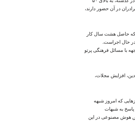
کیفیت ارتقا پیدا کرده است. همه نهادها کنار هم در اعزام هماهنگ شدند و اعداد اعزام از ۷-۸ هزار در گذشته، به بالای ۵۰
رادران در آن حضور دارند،
۴۰۰ رشته، گرایش و مقطع داریم که حاصل هشت سال کار
 رشته، گرایش و مقطع با تبلیغ ارتباط دارد و حدود ۱۵ تای آن در حال اجراست.
جهه با مسائل فرهنگی پرتو
 دین، افزایش مجلات،
زهایی که امروز شبهه
زه به نحوی به مسائل پاسخ به شبهات
بخش هوش مصنوعی در این