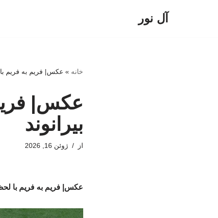
آل نور
پرش
به
محتوا
خانه
»
عکس| فریم به فریم با 
عکس| فریم 
بیرانوند
از
ژوئن 16, 2026
عکس| فریم به فریم با لحظه