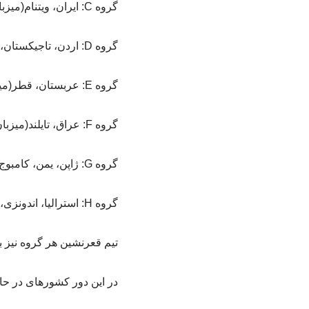
گروه C: ایران، ویتنام(میزبان)، کره شمالی و فلسطین
گروه D: اردن، تاجیکستان، بحرین(میزبان) و افغانستان
گروه E: عربستان، قطر(میزبان)، عمان و هنگ کنگ
گروه F: عراق، تایلند(میزبان)، امارات و ترکمنستان
گروه G: ژاپن، یمن، کامبوج(میزبان) و کویت
گروه H: استرالیا، اندونزی، مالزی و لائوس(میزبان)
تیم قعرنشین هر گروه نیز 
در این دور کشورهای در حال