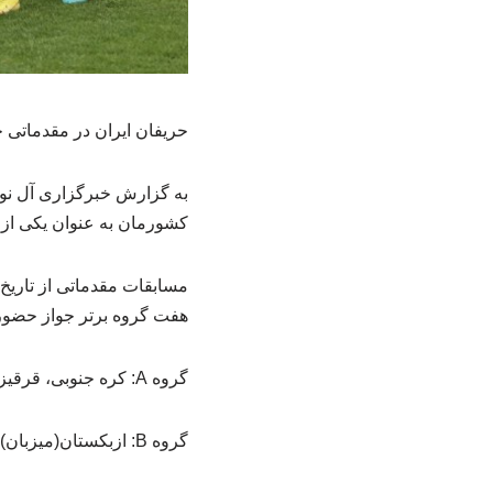
حریفان ایران در مقدماتی جام ملت‌های
کشورمان به عنوان یکی از تیم‌های حاضر در سید
هفت گروه برتر جواز حضور 
گروه A: کره جنوبی، قرقیزستان(میزبان) فلیپین و لبنان
گروه B: ازبکستان(میزبان)، سوریه، هند و بنگلادش