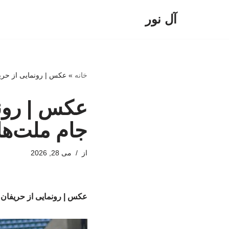
آل نور
پرش
به
محتوا
خانه
»
عکس | رونمایی از حریف
عکس | رونم
جام ملت‌ها
از
می 28, 2026
عکس | رونمایی از حریفان 