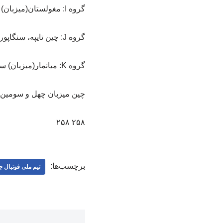
گروه I: مغولستان(میزبان) جزایر ماریانا، نپال و گوام
گروه J: چین تایپه، سنگاپور، بوتان(میزبان) و ماکائو
گروه K: میانمار(میزبان) سریلانکا، برونئی و مالدیو
چین میزبان چهل و سومین 
۲۵۸ ۲۵۸
برچسب‌ها:
تیم ملی فوتبال ج