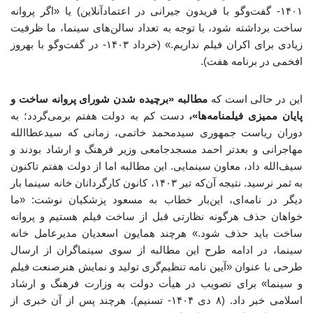
۱۴۰۱- گفت‌وگو با فریدون جیرانی در اعتمادآنلاین) یا «اگر پروانه
ساخت برداشته شود، با توجه به تعداد سالن‌های سینما، ما ظرفیت
زیادی برای اکران فیلم نداریم.» (خرداد ۱۴۰۳- در گفت‌وگو با بهروز
افخمی در برنامه هفت).
این در حالی است که
مطالبه «برچیده شدن شورای پروانه ساخت و
پایان ممیزی فیلمنامه‌ها»،
دست کم به دولت هفتم برمی‌گردد؛ به
دوران ریاست جمهوری سیدمحمد خاتمی، زمانی که سیدعطاالله
مهاجرانی و بعدتر احمد مسجدجامعی وزیر فرهنگ و ارشاد بودند و
سیف‌الله داد، معاون سینمایی. این مطالبه اما از دولت هفتم تاکنون
به ثمر نرسید. نتیجه آن‌که تیر ۱۴۰۳، کانون کارگردانان خانه سینما بار
دیگر در نامه‌ای، این‌بار خطاب به‌ مسعود پزشکیان نوشت: «ما
خواهان حذف هرگونه نظارتی قبل از ساخت فیلم هستیم و پروانه
ساخت باید حذف شود.» هرچند همایون اسعدیان مدیرعامل خانه
سینما، در ادامه طرح این مطالبه از سوی سینماگران از ارسال
طرحی با عنوان «آیین نامه تنظیم‌گری تولید و نمایش هنرصنعت فیلم
و سینما» برای تصویب در هیأت دولت به وزارت فرهنگ و ارشاد
اسلامی خبر داد. (۸ دی ۱۴۰۴- تسنیم). هرچند پس از آن خبری از