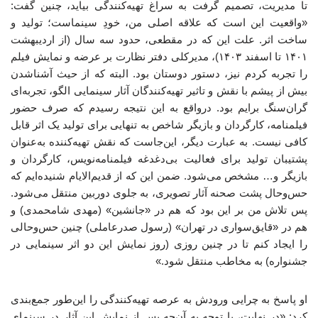
تا مدیریت، تصمیم گرفت به سراغ تهیه‌کنندگی بیاید، چنین گفت:
«واقعیت این است که علاقه اصلی من، خودِ سینماست؛ تولید و
ساخت اثر. علت این که در مقطعی، حدود سه سال (از اردیبهشت
۱۴۰۱ تا اسفند ۱۴۰۳)، مدیرکلی دفتر نظارت بر عرضه و نمایش فیلم
را تجربه کردم نیز، دستور دوستان بود. البته که از حیث آشناشدن
بیش از پیشم با نقش و تاثیر تهیه‌کنندگان آثار سینمایی الگو، تجربه‌ای
گران‌سنگ برایم بود. درواقع به این نتیجه رسیدم که صرف حضور
فیلمنامه، کارگردان و بازیگر شاخص به تنهایی برای تولید یک اثر قابل
کافی نیست. به عبارت دیگر، این‌جاست که نقش تهیه‌کننده به‌عنوان
پشتیبان تولید برای فعالیت بی‌دغدغه فیلمنامه‌نویس، کارگردان و
بازیگر و… مشخص می‌شود. ضمن این که از قدیم‌الایام شنیده‌ایم که
حس‌وحال پشت صحنه آثار تصویری، به جلوی دوربین منتقل می‌شود.
پس تلاش من بر این بود که هم در «جانشین» (مهدی شامحمدی) و
هم در «قایق‌سواری در تهران» (رسول صدرعاملی) چنین حس‌وحالی
را ایجاد کنم تا در چنین روزی (روز نمایش این دو اثر سینمایی در
جشنواره) به مخاطب منتقل شود.»
او پاسخ به چرایی ورودش به عرصه تهیه‌کنندگی را این‌طور جمع‌بندی
کرد: «در نهایت، با توجه به آن‌چه پس از نمایش این آثار در سینمای