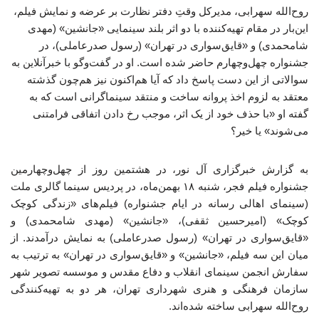
روح‌الله سهرابی، مدیرکل وقتِ دفتر نظارت بر عرضه و نمایش فیلم،
این‌بار در مقام تهیه‌کننده با دو اثر بلند سینمایی «جانشین» (مهدی
شامحمدی) و «قایق‌سواری در تهران» (رسول صدرعاملی)، در
جشنواره چهل‌وچهارم حاضر شده است. او در گفت‌وگو با خبرآنلاین به
سوالاتی از این دست پاسخ داد که آیا هم‌اکنون نیز هم‌چون گذشته
معتقد به لزوم اخذ پروانه ساخت و منتقد سینماگرانی است که به
گفته او «با حذف خود از یک اثر، موجب رخ دادن اتفاقی فرامتنی
می‌شوند» یا خیر؟
به گزارش خبرگزاری آل نور، در هشتمین روز از چهل‌وچهارمین
جشنواره فیلم فجر، شنبه ۱۸ بهمن‌ماه، در پردیس سینما گالری ملت
(سینمای اهالی رسانه در ایام جشنواره) فیلم‌های «زندگی کوچک
کوچک» (امیرحسین ثقفی)، «جانشین» (مهدی شامحمدی) و
«قایق‌سواری در تهران» (رسول صدرعاملی) به نمایش درآمدند. از
میان این سه فیلم، «جانشین» و «قایق‌سواری در تهران» به ترتیب به
سفارش انجمن سینمای انقلاب و دفاع مقدس و موسسه تصویر شهر
سازمان فرهنگی و هنری شهرداری تهران، هر دو به تهیه‌کنندگی
روح‌الله سهرابی ساخته شده‌اند.