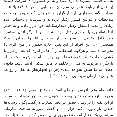
نه باید فیلمی بسازند یا بازی کنند و نه در جشنواره‌ای شرکت کنند.»
(به نقل از روابط عمومی سازمان سینمایی- بهمن ۱۴۰۱) یا: «….
تعداد انگشت‌شماری از بازیگران و عواملی که بدون توجه به
ملاحظات و قوانین کشور رفتار کرده‌اند و سرمایه و زحمات عده
زیادی را تحت الشعاع رفتار هنجارشکنانه خود قرار داده و به خطر
انداخته‌اند باید پاسخگوی رفتار خود باشند…. و با بازگرداندن دستمزد
خود لااقل بخشی از ضرر و زیان صاحبان آثار را جبران کنند.»
همچنین: «….این افراد از این پس اجازه حضور در هیچ اثری را
نخواهند داشت و هرگونه استفاده از آن‌ها در آثاری که بعد از فرار یا
کشف حجاب تولید شده غیرقانونی بوده…. اما چنان‌چه استفاده از
بازیگران مربوط به قبل از تخلف یا قانون‌شکنی آن‌ها باشد قانون
عطف به ما سبق نخواهد شد.» (هر دو اظهارنظر به نقل از روابط
عمومی سازمان سینمایی- مرداد ۱۴۰۲).
قائم‌مقام وقتِ انجمن سینمای انقلاب و دفاع مقدس (۱۳۹۶- ۱۳۹۰)
هم‌چنین ازجمله موافقان وضعیت کنونی صدور پروانه ساخت است.
او این نکته را در زمان حضور در دفتر نظارت در گفت‌وگو با رسانه‌ها
چندین بار مورد تاکید قرار داد و گفت: «پروانه ساخت سازمان
سینمایی یک اعتبارنامه و تضمین برای آن سرمایه‌گذار است.» (اسفند