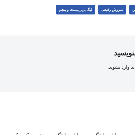
س
سروش رفیعی
لیگ برتر بیست و پنجم
بنویسید
ید
وارد بشوید
.