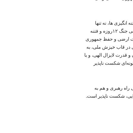
انگیزی ها، نه تنها
نتوانست اراده مقاومت و ایستادگی ملت ایران را بشکند؛ بلکه با دو توطئه بزرگ در سال جاری یعنی جنگ ۱۲روزه و فتنه
میت ارضی و حفظ جمهوری
ی در قاب خیزش ملی، به
 و قدرت لایزال الهی، و با
گونه‌ای شکست ناپذیر
 راه رهبری و هم به
دایی، شکست ناپذیر است.