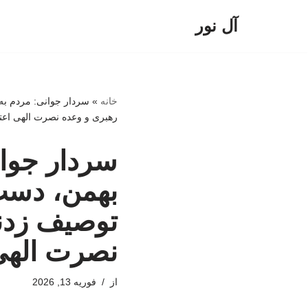
آل نور
پرش
به
محتوا
خانه
»
رهبری و وعده نصرت الهی اعتقا
بهمن، دست 
توصیف زدند
نصرت الهی 
از
فوریه 13, 2026