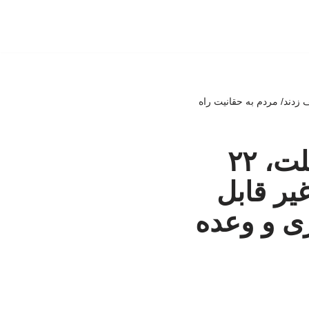
یر قابل توصیف زدند/ مردم به حقانیت راه
سردار جوانی: مردم به معنای واقعی ملت، ۲۲
یر قابل
ری و وعده