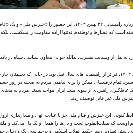
یدالله جوانی در یادداشتی درباره راهپیمایی ۲۲ بهمن ۱۴۰۴، این حضور را «
ه است که فشارها و توطئه‌ها نه‌تنها اراده مقاومت را نشکست، بلکه
، به نقل از وبسایت بصیرت، یدالله جوانی معاون سیاسی سپاه در یاد
راهپیمایی پرشکوه ۲۲ بهمن ۱۴۰۴، فراتر از راهپیمایی‌های سال قبل بود. در حالی که دش
ین، تمام ترفندهای ممکن را برای نیامدن مردم به صحنه در روز جشن
یزش ملی غیر قابل توصیف زدند.
رایط کنونی، این خیزش و قیام ملی جز با عنایت الهی و میدان‌داری اروا
م اوست که مقلب‌القلوب است و دل‌ها را همدل و یک دل می‌کند و ملتی
 داشتن تصاویر رهبر حکیم انقلاب اسلامی و پرچم سه رنگ و زیبای ج