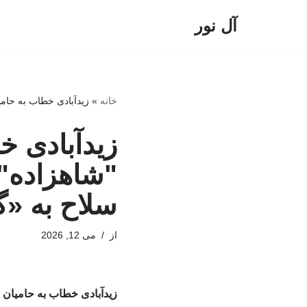
آل نور
پرش
به
محتوا
خانه
»
زیدآبادی خطاب به حامی
زیدآبادی خ
"شاهزاده" 
سلاح به «گ
از
می 12, 2026
زیدآبادی خطاب به حامیان ر