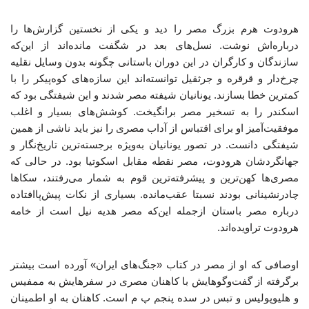
هرودوت هرم بزرگ مصر را دید و یکی از نخستین گزارش‌ها را
درباره‌اش نوشت. نسل‌های بعد در شگفت مانده‌اند از این‌که
سازندگان و کارگران در این دوران باستانی چگونه بدون وسایل نقلیه
چرخ‌دار و قرقره و جرثقیل توانسته‌اند این سازه‌های کوه‌پیکر را با
کمترین خطا بسازند. یونانیان شیفته مصر شدند و این شیفتگی بود که
اسکندر را به تسخیر مصر برانگیخت. کوشش‌های بسیار و اغلب
موفقیت‌آمیز او برای اقتباس از آداب مصری را نیز باید ناشی از همین
شیفتگی دانست. در تصور یونانیان به‌ویژه برجسته‌ترین تاریخ‌نگار و
جهانگردشان هرودوت، مصر نقطه مقابل اسکوتیا بود. در حالی که
مصری‌ها کهن‌ترین و پیشرفته‌ترین قوم به شمار می‌رفتند، سکاها
چادرنشینانی بودند نسبتا عقب‌مانده. بسیاری از نکات پیش‌پاافتاده
درباره مصر باستان ازجمله این‌که مصر هدیه نیل است از خامه
هرودوت تراویده‌اند.
اوصافی که او از مصر در کتاب «جنگ‌های ایران» آورده است بیشتر
برگرفته از گفت‌وگوهایش با کاهنان مصری در سفرهایش به ممفیس
و هلیوپولیس و تبس در سده پنجم پ م است. کاهنان به او اطمینان