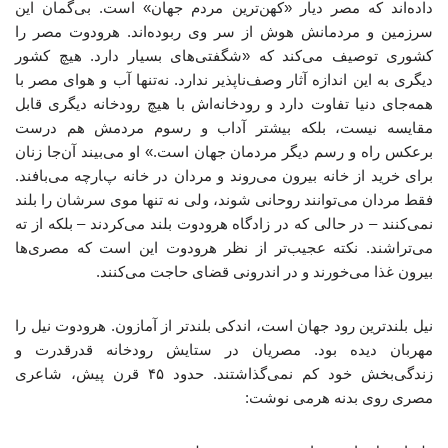
داده‌اند که مصر دیار «کهن‌ترین مردم جهان» است. بی‌گمان این
سرزمین و مردمانش هوش از سر وی ربوده‌اند. هرودوت مصر را
کشوری توصیف می‌کند که «شگفتی‌های بسیار دارد. هیچ کشور
دیگری به این اندازه آثار وصف‌ناپذیر ندارد. نه‌تنها آب و هوای مصر با
همه‌جای دنیا تفاوت دارد و رودخانه‌اش با هیچ رودخانه دیگری قابل
مقایسه نیست، بلکه بیشتر آداب و رسوم مردمش هم درست
برعکس راه و رسم دیگر مردمان جهان است.» او می‌بیند آن‌جا زنان
برای خرید از خانه بیرون می‌روند و مردان در خانه پارچه می‌بافند.
فقط مردان می‌توانند روحانی شوند، ولی نه تنها موی سرشان را بلند
نمی‌کنند – در حالی که در زادگاه هرودوت بلند می‌کردند – بلکه از ته
می‌تراشند. نکته عجیب‌تر از نظر هرودوت این است که مصری‌ها
بیرون غذا می‌خورند و در اندرونی قضای حاجت می‌کنند.
نیل بلندترین رود جهان است، اندکی بلندتر از آمازون. هرودوت نیل را
مهربان دیده بود. مصریان در ستایش رودخانه قدرقدرت و
زندگی‌بخش خود کم نمی‌گذاشتند. حدود ۴۵ قرن پیش، شاعری
مصری روی بدنه هرمی نوشت: