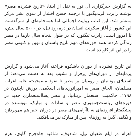
به گزارش خبرگزاری آل نور به نقل از ایبنا، «تاریخ فشرده مصر»
نوشته رابرت لی.تیگنور با ترجمه حسن افشار از سوی نشر مرکز
منتشر شد. این کتاب روایت اجمالی اما همه‌جانبه‌ای از سرگذشت
این کشور از آغاز سکونت انسان در دره‌ رود نیل، در ۵۰۰۰ سال پیش،
تا امروز است. رابرت تیگنور، که در طول پنجاه سال بارها در مصر
زندگی کرده، همه‌ حوزه‌های مهم تاریخ باستان و نوین و کنونی مصر
را در این اثر کاویده است.
این تاریخ فشرده از دوران باشکوه فراعنه آغاز می‌شود و گزارش
پرمایه‌ای از دوران‌های پرفراز و نشیب بعد به دست می‌دهد: از
استیلای یونانیان و رومیان بر مصر تا نفوذ مسیحیت، غلبه‌ اعراب
مسلمان، الحاق مصر به امپراتوری‌های اسلامی، یورش ناپلئون در
۱۷۹۸، حاکمیت استعمار بریتانیا، و مصر پسااستعماری جدید در
دوره‌های ریاست‌جمهوری ناصر و سادات و مبارک. نویسنده در
پیشگفتار افزوده‌ای به ناآرامی‌های مصر در دوران اخیر هم می‌پردازد
و نگاهی گذرا به روزهای پس از مبارک نیز می‌افکند.
اهرام در ایام طغیان نیل، شادوف، شاقیه چاه‌چرخ گاوی، هرم