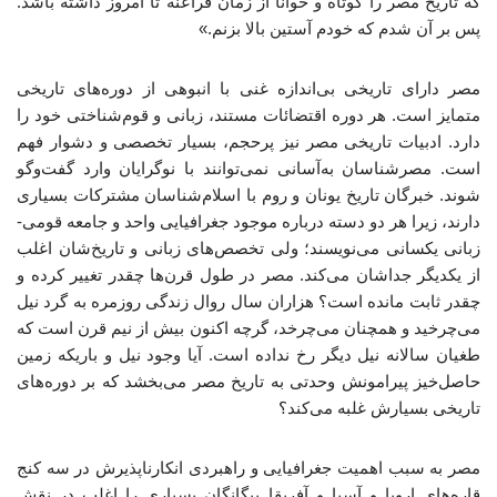
که تاریخ مصر را کوتاه و خوانا از زمان فراعنه تا امروز داشته باشد.
پس بر آن شدم که خودم آستین بالا بزنم.»
مصر دارای تاریخی بی‌اندازه غنی با انبوهی از دوره‌های تاریخی
متمایز است. هر دوره اقتضائات مستند، زبانی و قوم‌شناختی خود را
دارد. ادبیات تاریخی مصر نیز پرحجم، بسیار تخصصی و دشوار فهم
است. مصرشناسان به‌آسانی نمی‌توانند با نوگرایان وارد گفت‌وگو
شوند. خبرگان تاریخ یونان و روم با اسلام‌شناسان مشترکات بسیاری
دارند، زیرا هر دو دسته درباره موجود جغرافیایی واحد و جامعه قومی-
زبانی یکسانی می‌نویسند؛ ولی تخصص‌های زبانی و تاریخ‌شان اغلب
از یکدیگر جداشان می‌کند. مصر در طول قرن‌ها چقدر تغییر کرده و
چقدر ثابت مانده است؟ هزاران سال روال زندگی روزمره به گرد نیل
می‌چرخید و همچنان می‌چرخد، گرچه اکنون بیش از نیم قرن است که
طغیان سالانه نیل دیگر رخ نداده است. آیا وجود نیل و باریکه زمین
حاصل‌خیز پیرامونش وحدتی به تاریخ مصر می‌بخشد که بر دوره‌های
تاریخی بسیارش غلبه می‌کند؟
مصر به سبب اهمیت جغرافیایی و راهبردی انکارناپذیرش در سه کنج
قاره‌های اروپا و آسیا و آفریقا بیگانگان بسیاری را اغلب در نقش