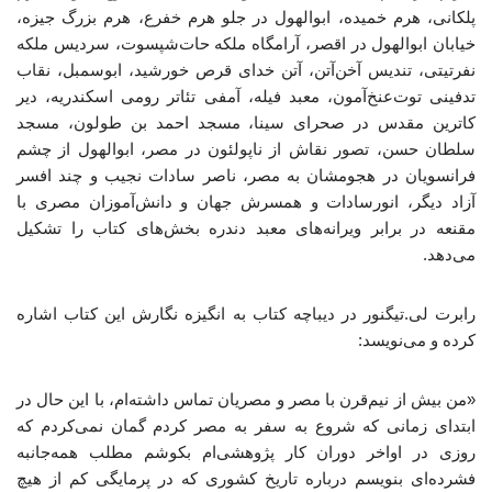
پلکانی، هرم خمیده، ابوالهول در جلو هرم خفرع، هرم بزرگ جیزه،
خیابان ابوالهول در اقصر، آرامگاه ملکه حات‌شپسوت، سردیس ملکه
نفرتیتی، تندیس آخن‌آتن، آتن خدای قرص خورشید، ابوسمبل، نقاب
تدفینی توت‌عنخ‌آمون، معبد فیله، آمفی تئاتر رومی اسکندریه، دیر
کاترین مقدس در صحرای سینا، مسجد احمد بن طولون، مسجد
سلطان حسن، تصور نقاش از ناپولئون در مصر، ابوالهول از چشم
فرانسویان در هجومشان به مصر، ناصر سادات نجیب و چند افسر
آزاد دیگر، انورسادات و همسرش جهان و دانش‌آموزان مصری با
مقنعه در برابر ویرانه‌های معبد دندره بخش‌های کتاب را تشکیل
می‌دهد.
رابرت لی.تیگنور در دیباچه کتاب به انگیزه نگارش این کتاب اشاره
کرده و می‌نویسد:
«من بیش از نیم‌قرن با مصر و مصریان تماس داشته‌ام، با این‌ حال در
ابتدای زمانی که شروع به سفر به مصر کردم گمان نمی‌کردم که
روزی در اواخر دوران کار پژوهشی‌ام بکوشم مطلب همه‌جانبه
فشرده‌ای بنویسم درباره تاریخ کشوری که در پرمایگی کم از هیچ