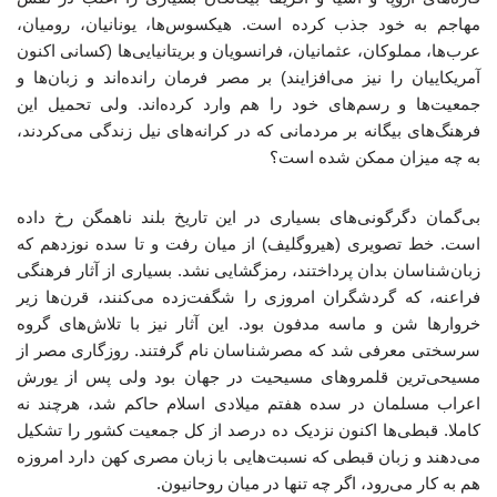
مهاجم به خود جذب کرده است. هیکسوس‌ها، یونانیان، رومیان،
عرب‌ها، مملوکان، عثمانیان، فرانسویان و بریتانیایی‌ها (کسانی اکنون
آمریکاییان را نیز می‌افزایند) بر مصر فرمان رانده‌اند و زبان‌ها و
جمعیت‌ها و رسم‌های خود را هم وارد کرده‌اند. ولی تحمیل این
فرهنگ‌های بیگانه بر مردمانی که در کرانه‌های نیل زندگی می‌کردند،
به چه میزان ممکن شده است؟
بی‌گمان دگرگونی‌های بسیاری در این تاریخ بلند ناهمگن رخ داده
است. خط تصویری (هیروگلیف) از میان رفت و تا سده نوزدهم که
زبان‌شناسان بدان پرداختند، رمزگشایی نشد. بسیاری از آثار فرهنگی
فراعنه، که گردشگران امروزی را شگفت‌زده می‌کنند، قرن‌ها زیر
خروارها شن و ماسه مدفون بود. این آثار نیز با تلاش‌های گروه
سرسختی معرفی شد که مصرشناسان نام گرفتند. روزگاری مصر از
مسیحی‌ترین قلمروهای مسیحیت در جهان بود ولی پس از یورش
اعراب مسلمان در سده هفتم میلادی اسلام حاکم شد، هرچند نه
کاملا. قبطی‌ها اکنون نزدیک ده درصد از کل جمعیت کشور را تشکیل
می‌دهند و زبان قبطی که نسبت‌هایی با زبان مصری کهن دارد امروزه
هم به کار می‌رود، اگر چه تنها در میان روحانیون.