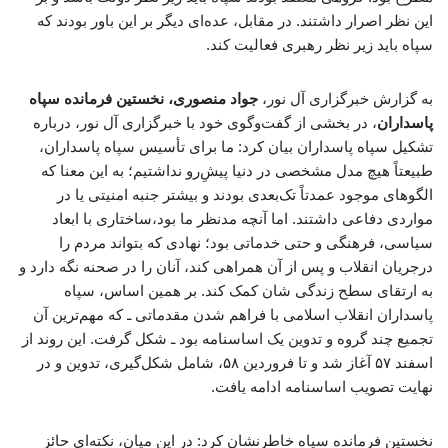
این نظر اصرار داشتند. در مقابل، عده‌ای دیگر بر این باور بودند که
سپاه باید زیر نظر رهبری فعالیت کند.
به گزارش خبرگزاری آل نور،
جواد منصوری، نخستین فرمانده سپاه
پاسداران
، در بخشی از گفت‌وگوی خود با خبرگزاری آل نور، درباره
تشکیل سپاه پاسداران بیان کرد: ما برای تأسیس سپاه پاسداران،
طبیعتاً هیچ مدل مشخصی در دنیا پیشِ‌رو نداشتیم؛ به این معنا که
الگوهای موجود عمدتاً تک‌بعدی بودند و بیشتر جنبه امنیتی یا در
مواردی دفاعی داشتند. اما آنچه مدنظر ما بود،ساختاری با ابعاد
سیاسی، فرهنگی و حتی خدماتی بود؛ نهادی که بتواند مردم را
درجریان انقلاب و پس از آن همراهی کند، آنان را در صحنه نگه دارد و
به ارتقای سطح زندگی‌ شان کمک کند. بر همین اساس، سپاه
پاسداران انقلاب اسلامی با فراهم شدن مقدماتی ـ که مهم‌ترین آن
تجمیع چند گروه و تدوین یک اساسنامه بود ـ شکل گرفت. این روند از
اسفند ۵۷ آغاز شد و تا فروردین ۵۸، شامل شکل‌گیری، تدوین و در
نهایت تصویب اساسنامه ادامه یافت.
نخستین فرمانده سپاه خاطرنشان کرد: در این میان، نکته‌ای حائز