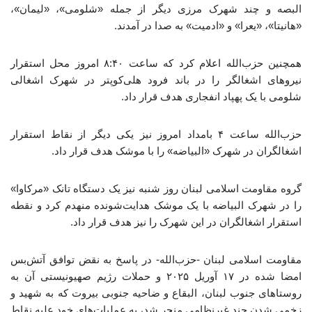
البصه و چند شهرک مرزی دیگر از جمله «شلومی»، «لیمان»،
«هانیتا»، «یعرا» و «ادمیت» به صدا در آمدند.
همچنین حزب‌الله اعلام کرد که ساعت ۸:۴۰ امروز محل استقرار
نیروهای اشغالگر را در باند فرود هلی‌کوپتر در شهرک اشغالی
شلومی با یک پهپاد انفجاری هدف قرار داد.
حزب‌الله ساعت ۴ بامداد امروز نیز یکی دیگر از نقاط استقرار
اشغالگران در شهرک «البیاضه» را با موشک هدف قرار داد.
گروه مقاومت اسلامی لبنان روز شنبه نیز یک دستگاه تانک «مرکاوا»
را در شهرک البیاضه با یک موشک هدایت‌شونده منهدم کرد و نقطه
استقرار اشغالگران در این شهرک را نیز هدف قرار داد.
مقاومت اسلامی لبنان -حزب‌الله- در پاسخ به نقض توافق آتش‌بس
امضا شده در ۱۷ آوریل ۲۰۲۵ و حملات رژیم صهیونیستی آن به
روستاهای جنوب لبنان، البقاع و ضاحیه جنوبی بیروت که به شهید و
زخمی شدن چند غیرنظامی منجر شد، به عملیات‌های خود علیه نقاط