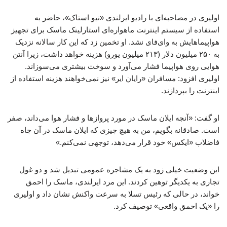
اولیری در مصاحبه‌ای با رادیو ایرلندی «نیو استاک»، حاضر به
استفاده از سیستم اینترنت ماهواره‌ای استارلینک ماسک برای تجهیز
هواپیماهایش به وای‌فای نشد. او تخمین زد که این کار سالانه نزدیک
به ۲۵۰ میلیون دلار (۲۱۳ میلیون یورو) هزینه خواهد داشت، زیرا آنتن
هوایی روی هواپیما فشار می‌آورد و سوخت بیشتری می‌سوزاند.
اولیری افزود: مسافران «رایان ایر» نیز نمی‌خواهند هزینه استفاده از
اینترنت را بپردازند.
او گفت: «آنچه ایلان ماسک در مورد پروازها و فشار هوا می‌داند، صفر
است. صادقانه بگویم، من به هیچ چیزی که ایلان ماسک در آن چاه
فاضلاب «ایکس» خود قرار می‌دهد، توجهی نمی‌کنم.»
این وضعیت خیلی زود به یک مشاجره عمومی تبدیل شد و دو غول
تجاری به یکدیگر توهین کردند. این مرد ایرلندی، ماسک را احمق
خواند، در حالی که رئیس تسلا به سرعت واکنش نشان داد و اولیری
را «یک احمق واقعی» توصیف کرد.