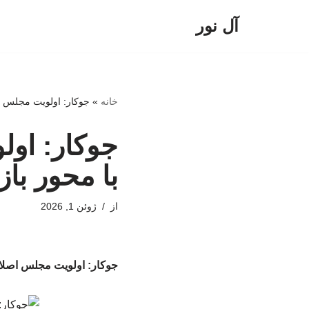
آل نور
پرش
به
محتوا
خانه
»
جوکار: اولویت مجلس ا
جوکار: اول
با محور ب
از
ژوئن 1, 2026
جوکار: اولویت مجلس اصلا