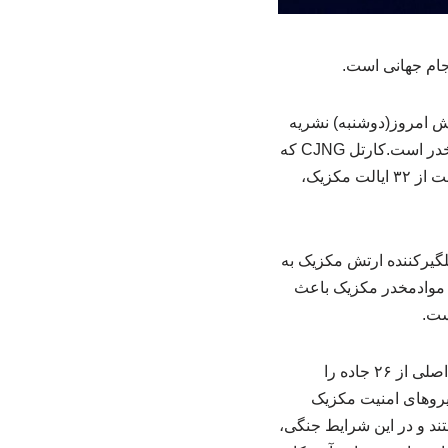
جام جهانی است.
ش امروز(دوشنبه) نشریه
گاردین بعد از آشوب و جنگ در چندین ایالت مکزیک به خاطر قتل سردسته بزرگترین کارتل موادمخدر است.کارتل CJNG که
سرکرده‌اش توسط ارتش مکزیک به قتل رسیده ۱۹ هزار عضو دارد و با عملیات گسترده در ۲۱ ایالت از ۳۲ ایالت مکزیک،
 در شهر گوادالاخارا، میزبان جام جهانی ٢٠٢۶ با حمله غافلگیرکننده ارتش مکزیک به
شد.قتل سردسته کارتل‌های موادمخدر مکزیک باعث
ست.
طبق گزارش نشریه گادرین، اعضای این باند موادمخدر با توجه به نفوذ گسترده در کشور ۲۱ جاده اصلی از ۲۶ جاده را
ها و مغازه‌ها را به آتش کشیدند.در این درگیری تاکنون ۸ نفر از نیروهای امنیت مکزیک
د و در این شرایط جنگی،