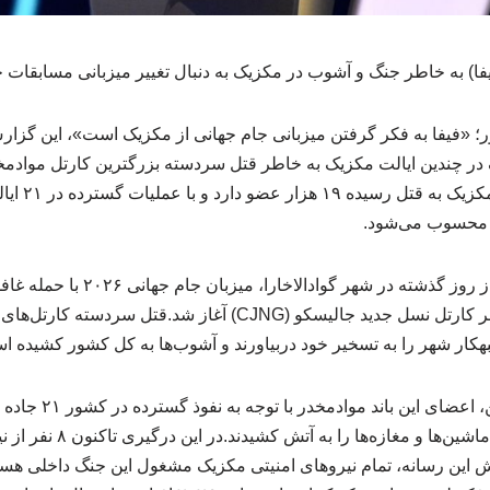
فا) به خاطر جنگ و آشوب در مکزیک به دنبال تغییر میزبانی مسابقات 
؛ «فیفا به فکر گرفتن میزبانی جام جهانی از مکزیک است»، این گزار
ک محسوب می‌شود.
به نقل از فارس، این جنگ از روز گذشته
محل اقامتگاه «منچو»، رهبر کارتل نسل جدید جالیسکو (CJNG) آغاز 
تبهکار شهر را به تسخیر خود دربیاورند و آشوب‌ها به کل کشور کشیده ا
مسدود کردند و بسیاری از ماشین‌
این رسانه، تمام نیروهای امنیتی مکزیک مشغول این جنگ داخلی هستن