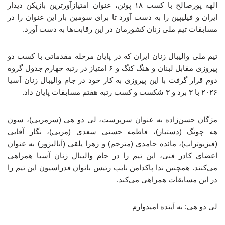
الهه پورصالح با کسب ۱۸ پوئن، عنوان امتیازآورترین بازیکن دیدار
ایران و فیلیپین را به دست آورد تا برای سومین بار این عنوان را در
مسابقات تیم ملی زنان کشورمان در این رقابت‌ها به دست آورد.
تیم ملی والیبال زنان ایران که در پایان مرحله مقدماتی با کسب دو
پیروزی مقابل لبنان و هنگ کنگ و ۶ امتیاز در رتبه چهارم جدول گروه
دوم قرار گرفت با این پیروزی به کار خود در جام والیبال زنان آسیا
۲۰۲۶ با ۳ برد و ۳ شکست و کسب رتبه هفتم مسابقات پایان داد.
مژگان حسن‌زاده به عنوان سرپرست، لی دو هی (سرمربی)، سون
هه چونگ (دستیار)، فاطمه حسنی سعدی (مربی)، نگار آقایی
(فیزیوتراپ)، مائده حامدی (مترجم) و زهرا یلقی (آنالیزور) به عنوان
اعضای کادر فنی، این تیم را در جام والیبال زنان آسیا همراهی
می‌کنند. همچنین ندا پاکدامن نایب رئیس بانوان فدراسیون این تیم را
در این مسابقات همراهی می‌کند.
لی دو هی: به آینده امیدوارم