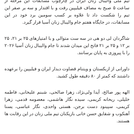
تیم ملی والیبال زنان ایران در چارچوب مسابقات این مرحله از
ساعت ۵ صبح به مصاف فیلیپین رفت و با اقتدار و سه بر صفر این
تیم را شکست داد تا علاوه بر کسب سومین برد خود در این
مسابقات، در جایگاه هفتم جام والیبال زنان آسیا قرار گیرد.
شاگردان لی دو هی در سه ست متوالی و با امتیازهای ۲۵ بر ۲۱، ۲۵
بر ۱۲ و ۲۵ بر ۲۱ فاتح این میدان شدند تا جام والیبال زنان آسیا ۲۰۲۶
را با پیروزی به پایان برسانند.
داورانی از ازبکستان و ویتنام قضاوت دیدار ایران و فیلیپین را برعهده
داشتند که کمتر از ۸۰ دقیقه طول کشید.
الهه پور صالح، آیدا ولی‌نژاد، زهرا صالحی، شبنم علیخانی، فاطمه
خلیلی، ریحانه کریمی، سیده نگار هاشمی، معصومه قدمی، زهرا
کریمی، سپینود دست برجن، هستی واحدی، نگار عباسی، یسنا
آهنکوب و شقایق حسن خانی بازیکنان تیم ملی زنان در این رقابت ها
هستند.