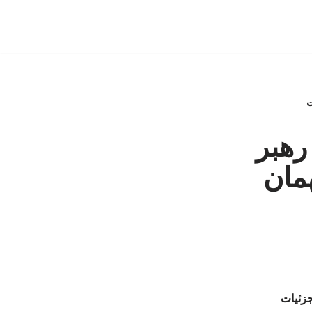
ت
رهبر
مان
جزئیات