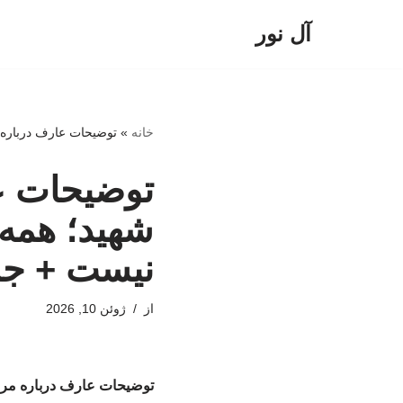
آل نور
پرش
به
محتوا
خانه
»
توضیحات عارف درباره 
توضیحات عا
شهید؛ همه 
نیست + جز
از
ژوئن 10, 2026
توضیحات عارف درباره مراس