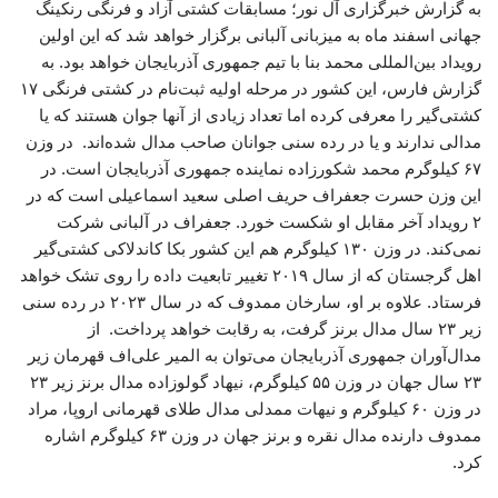
به گزارش خبرگزاری آل نور؛ مسابقات کشتی آزاد و فرنگی رنکینگ
جهانی اسفند ماه به میزبانی آلبانی برگزار خواهد شد که این اولین
رویداد بین‌المللی محمد بنا با تیم جمهوری آذربایجان خواهد بود. به
گزارش فارس، این کشور در مرحله اولیه ثبت‌نام در کشتی فرنگی ۱۷
کشتی‌گیر را معرفی کرده اما تعداد زیادی از آنها جوان هستند که یا
مدالی ندارند و یا در رده سنی جوانان صاحب مدال شده‌اند. در وزن
۶۷ کیلوگرم محمد شکورزاده نماینده جمهوری آذربایجان است. در
این وزن حسرت جعفراف حریف اصلی سعید اسماعیلی است که در
۲ رویداد آخر مقابل او شکست خورد. جعفراف در آلبانی شرکت
نمی‌کند. در وزن ۱۳۰ کیلوگرم هم این کشور بکا کاندلاکی کشتی‌گیر
اهل گرجستان که از سال ۲۰۱۹ تغییر تابعیت داده را روی تشک خواهد
فرستاد. علاوه بر او، سارخان ممدوف که در سال ۲۰۲۳ در رده سنی
زیر ۲۳ سال مدال برنز گرفت، به رقابت خواهد پرداخت. از
مدال‌آوران جمهوری آذربایجان می‌توان به المیر علی‌اف قهرمان زیر
۲۳ سال جهان در وزن ۵۵ کیلوگرم، نیهاد گولوزاده مدال برنز زیر ۲۳
در وزن ۶۰ کیلوگرم و نیهات ممدلی مدال طلای قهرمانی اروپا، مراد
ممدوف دارنده مدال نقره و برنز جهان در وزن ۶۳ کیلوگرم اشاره
کرد.