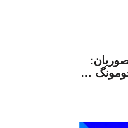
نصوریان:
جومونگ …