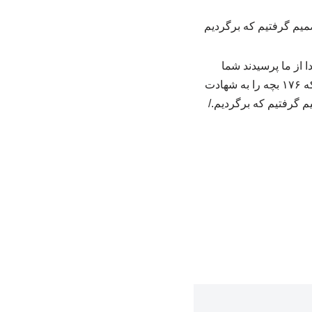
ا از ما پرسیدند شما
سپاهی هستید؟ به آن‌ها گفتیم ما در ایران ۹۰ میلیون سپاهی هستیم. گفتم تروریست کسی است که ۱۷۶ بچه را به شهادت
م گرفتیم که برگردیم./