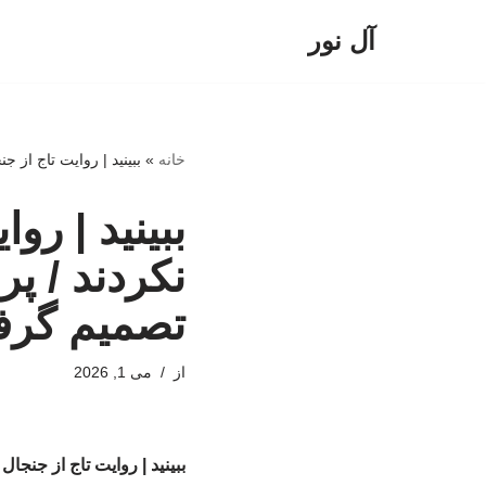
آل نور
پرش
به
محتوا
خانه
»
ببینید | روایت تاج از 
ببینید | رو
نکردند / پ
تصمیم گرفت
از
می 1, 2026
ببینید | روایت تاج از جنجا