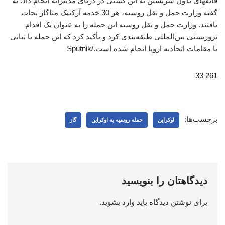
قایقهای بدون سرنشین به این کشتی در دریای مدیترانه انجام داد. به
گفته وزارت حمل و نقل روسیه، هر 30 خدمه آرکتیک متاگاز نجات
یافتند. وزارت حمل و نقل روسیه این حمله را به عنوان یک اقدام
تروریستی بین‌المللی طبقه‌بندی کرد و تأکید کرد که این حمله با تبانی
با مقامات اتحادیه اروپا انجام شده است./Sputnik
261 33
برچسب‌ها:
اوکراین
حمله روسیه به اوکراین
گاز
دیدگاهتان را بنویسید
برای نوشتن دیدگاه باید
وارد بشوید
.