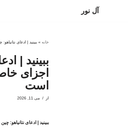
آل نور
پرش
به
محتوا
خانه
»
ببینید | ادعای نتانیا
ببینید | ادع
اجزای خاص
است
از
می 11, 2026
ببینید | ادعای نتانیاهو: 