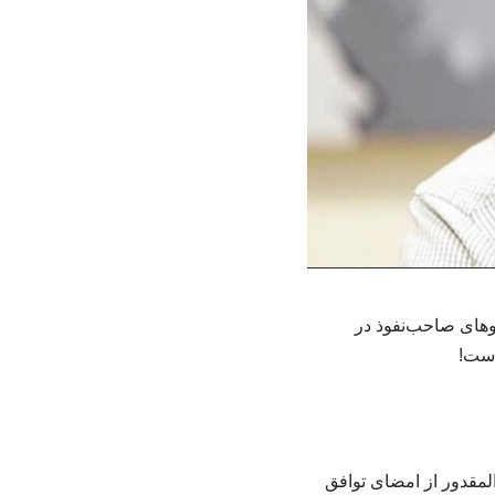
روهای صاحب‌نفوذ در
است!
لمقدور از امضای توافق