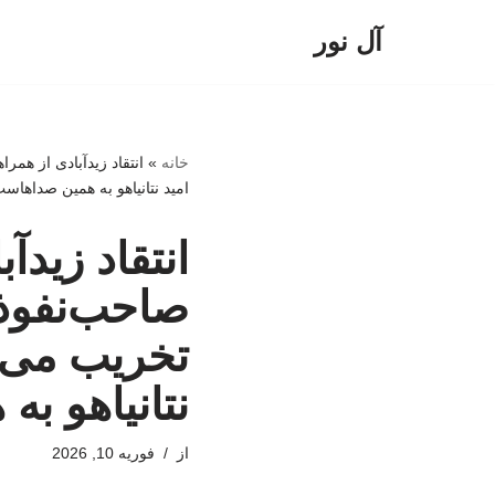
آل نور
پرش
به
محتوا
خانه
»
انتقاد زیدآبادی از هم
امید نتانیاهو به همین صداهاس
انتقاد زید
صاحب‌نفوذ 
تخریب می‌ک
نتانیاهو ب
از
فوریه 10, 2026