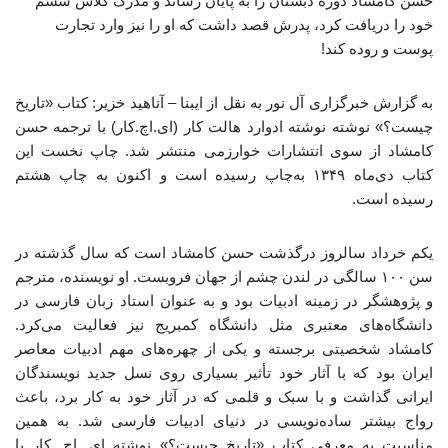
حسن کامشاد دوره‌ دبستان را به پایان رساند و مدرک کلاس ششم
خود را دریافت کرد، پدرش قصد داشت که او را نیز وارد تجارت
پوست و روده کند!
به گزارش خبرگزاری آل نور به نقل از ایبنا – آناهید خزیر: کتاب «تاریخ
چیست؟» نوشته نوشته ادوارد هالت کار (ای.اچ.کار) با ترجمه حسن
کامشاد از سوی انتشارات خوارزمی منتشر شد. چاپ نخست این
کتاب دی‌ماه ۱۳۴۹ به‌چاپ رسیده است و اکنون به چاپ هشتم
رسیده است.
یکم خرداد سالروز درگذشت حسن کامشاد است که سال گذشته در
سن ۱۰۰ سالگی در لندن چشم از جهان فروبست. او نویسنده، مترجم
و پژوهشگر در زمینه‌ ادبیات بود و به ‌عنوان استاد زبان فارسی در
دانشگاه‌های معتبری مثل دانشگاه کمبریج نیز فعالیت می‌کرد.
کامشاد شخصیتی برجسته و یکی از چهره‌های مهم ادبیات معاصر
ایران بود که با آثار خود تأثیر بسیاری روی نسل جدید نویسندگان
ایرانی گذاشت و با سبک و قلمی که در آثار خود به کار برد، باعث
رواج بیشتر ساده‌نویسی در دنیای ادبیات فارسی شد. به همین
مناسبت به معرفی کتاب «تاریخ چیست؟» نوشته ای. اچ. کار با