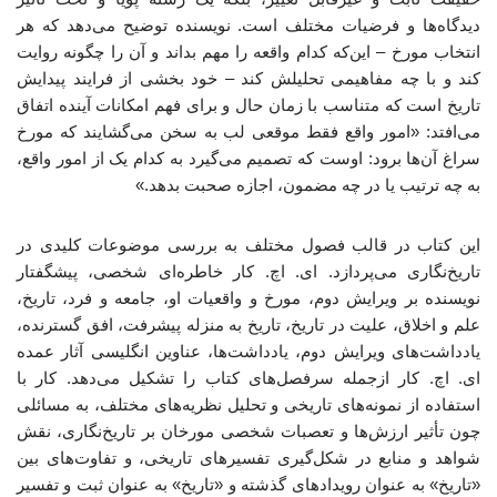
دیدگاه‌ها و فرضیات مختلف است. نویسنده توضیح می‌دهد که هر
انتخاب مورخ – این‌که کدام واقعه را مهم بداند و آن را چگونه روایت
کند و با چه مفاهیمی تحلیلش کند – خود بخشی از فرایند پیدایش
تاریخ است که متناسب با زمان حال و برای فهم امکانات آینده اتفاق
می‌افتد: «امور واقع فقط موقعی لب به سخن می‌گشایند که مورخ
سراغ آن‌ها برود: اوست که تصمیم می‌گیرد به کدام یک از امور واقع،
به چه ترتیب یا در چه مضمون، اجازه صحبت بدهد.»
این کتاب در قالب فصول مختلف به بررسی موضوعات کلیدی در
تاریخ‌نگاری می‌پردازد. ای. اچ. کار خاطره‌ای شخصی، پیشگفتار
نویسنده بر ویرایش دوم، مورخ و واقعیات او، جامعه و فرد، تاریخ،
علم و اخلاق، علیت در تاریخ، تاریخ به منزله پیشرفت، افق گسترنده،
یادداشت‌های ویرایش دوم، یادداشت‌ها، عناوین انگلیسی آثار عمده
ای. اچ. کار ازجمله سرفصل‌های کتاب را تشکیل می‌دهد. کار با
استفاده از نمونه‌های تاریخی و تحلیل نظریه‌های مختلف، به مسائلی
چون تأثیر ارزش‌ها و تعصبات شخصی مورخان بر تاریخ‌نگاری، نقش
شواهد و منابع در شکل‌گیری تفسیرهای تاریخی، و تفاوت‌های بین
«تاریخ» به عنوان رویدادهای گذشته و «تاریخ» به عنوان ثبت و تفسیر