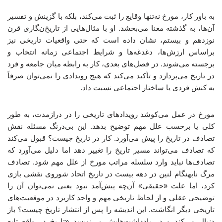
به باور کار، مورخ نه‌تنها وقایع را ثبت می‌کند، بلکه با گزینش و تفسیر
آن‌ها، به گذشته معنا می‌بخشد. او با مثال‌هایی از تاریخ‌نگاری قرن
نوزدهم و بیستم، نشان داده است که حتی واقعیات تاریخی نیز
براساس ارزش‌ها، دغدغه‌ها و شرایط اجتماعی زمانه انتخاب و
برجسته می‌شوند. در فصل‌های بعدی، کار به رابطه‌ میان جامعه و فرد
در تاریخ می‌پردازد و تأکید می‌کند که هیچ رویدادی را نمی‌توان صرفاً
به کنش فردی یا ساختار اجتماعی نسبت داد.
مورخ در عمل می‌کوشد رویدادهای تاریخی را در درازمدت، به ‌طور
کلی یا برحسب علل مهم توضیح بدهد. این بی‌درنگ مسئله نقش
تصادف در تاریخ را پیش می‌آورد. کار در تاریخ چیست؟ قبول می‌کند
که تصادف می‌تواند مسیر تاریخ را تغییر دهد اما دلیل می‌آورد که
تصادف‌ها نباید وارد سلسله مراتب مورخ از علل مهم شود. تصادف
مرگ نابهنگام لنین در دهه بیست در تاریخ اتحاد شوروی نقشی بازی
کرد، اما علت «حقیقی» آن‌چه پیش‌آمد نبود یعنی نمی‌توان آن را
توضیحی عقلی و از لحاظ تاریخی مهم و واجد کاربرد در موقعیت‌های
تاریخی دیگر انگاشت. این اندیشه را پس از انتشار تاریخ چیست؟ باز
دنبال می‌کند و در یادداشت‌هایش می‌نویسد «تاریخ در واقع تابع