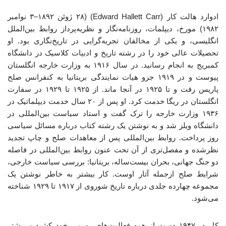
ادوارد هالت کار (Edward Hallett Carr) (۲۸ ژوئن ۱۸۹۲–۳ نوامبر
۱۹۸۲) مورخ، دیپلمات، روزنامه‌نگار و نظریه‌پرداز روابط بین‌الملل
انگلیسی، و یکی از مخالفان تجربه‌گرایی در تاریخ‌نگاری بود. او
تحصیلات عالی خود را در رشته تاریخ و ادبیات کلاسیک در دانشگاه
کمبریج به انجام رسانید. در سال ۱۹۱۶ به وزارت خارجه انگلستان
پیوست و در ۱۹۱۹ جزو هیات نمایندگی بریتانیا به کنفرانس صلح
پاریس رفت و تا ۱۹۲۵ در آنجا ماند. از ۱۹۲۵ تا ۱۹۲۹ در سفارت
انگلستان در ریگا خدمت کرد. او پس از ۲۰ سال خدمت دیپلماتیک در
۱۹۳۶ وزارت خارجه را ترک گفت و استاد سیاست بین‌المللی در
دانشگاه ویلز شد و به نوشتن یک رشته کتاب درباره مسائل سیاسی
روز پرداخت. روابط بین‌المللی پس از معاهدات صلح و چاپ تجدید
نظرشده و مفصل‌تری از آن تحت عنون روابط بین‌المللی در فاصله
دو جنگ جهانی، بحران بیست‌ساله، بریتانیا: بررسی سیاست خارجی،
شرایط صلح ازجمله آثار اوست. کار بیشتر به خاطر نوشتن یک
مجموعه چهارده جلدی درباره تاریخ شوروی از ۱۹۱۷ تا ۱۹۲۹ شناخته
می‌شود.
کار در ۱۹۴۷ دست از همه فعالیت‌های رسمی خود کشید و بیشتر