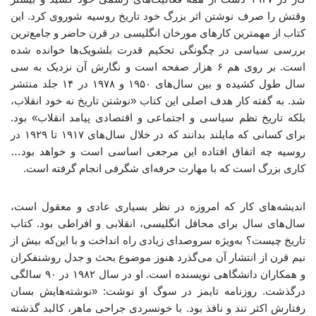
وقتش را صرف نوشتن اثر بزرگ خود تاریخ روسیه شوروی کرد. این
کتاب از مهمترین کارهای مورخان انگلیسی در قرن حاضر و جامع‌ترین
بررسی سیاسی در چگونگی تحکیم قدرت بلشویک‌ها خوانده شده
است. بر روی هم ۶ هزار صفحه است و نگارش آن نزدیک به سی
سال طول کشیده و بین سال‌های ۱۹۵۰ و ۱۹۷۸ در ۱۴ جلد منتشر
شد. به گفته کار هدف اصلی این کتاب «نوشتن تاریخ نه خود انقلاب،
بلکه تاریخ نظم سیاسی و اجتماعی و اقتصادی پیامد انقلاب» بود.
برای کسانی که مایلند بدانند که در خلال سال‌های ۱۹۱۷ تا ۱۹۲۹ در
روسیه چه اتفاق افتاده این مرجعی اساسی است و خواهد بود…
کاری بزرگ است که با مهارت حرفه‌ای شگرفی انجام گرفته است.
اندیشه‌های کار که امروزه در نظر بسیاری عادی و معقول است،
سال‌های سال برای محافل انگلیسی، انقلابی و افراطی بود. کتاب
تاریخ چیست؟ به‌ویژه سروصدای زیادی راه انداخت و با این‌که بیش از
نیم قرن از انتشار آن می‌گذرد هنوز موضوع بحث و جدل روشنفکران
و همکاران دانشگاهی نویسنده است. او در سال ۱۹۸۲ در ۹۰ سالگی
درگذشت. روزنامه تایمز در سوگ او نوشت: «نوشته‌هایش بسان
رفتارش اکثر تند و نافذ بود. با خونسردی جراحی ماهر، کالبد گذشته