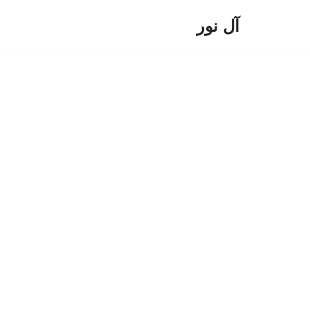
آل نور
پرش
به
محتوا