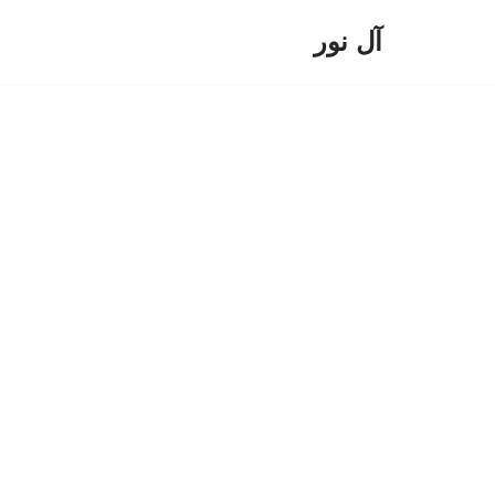
آل نور
پرش
به
محتوا