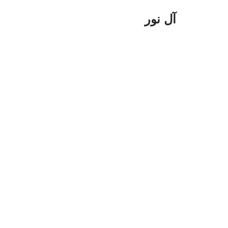
آل نور
پرش
به
محتوا