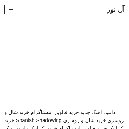
آل نور
پرش
به
محتوا
دانلود اهنگ جدید
خرید فالوور اینستاگرام
خرید شال و
روسری
خرید شال و روسری
Spanish Shadowing
خرید
بک لینک
خرید فالوور اینستاگرام
خرید بک لینک
دانلود اهنگ